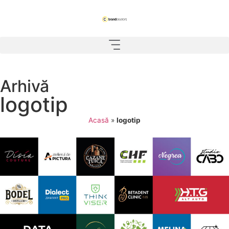
Arhivă
logotip
Acasă
»
logotip