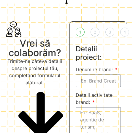
1
2
3
4
Vrei să
Detalii
colaborăm?
proiect:
Trimite-ne câteva detalii
despre proiectul tău,
Denumire brand:
completând formularul
alăturat.
Detalii activitate
brand: