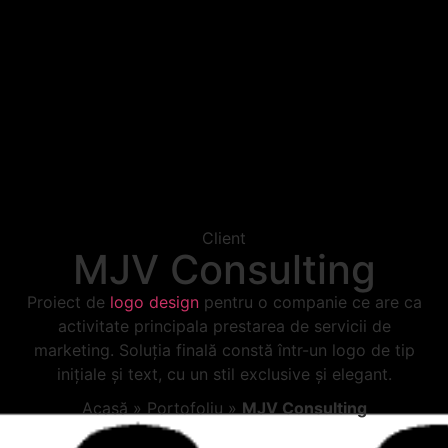
Client
MJV Consulting
Proiect de
logo design
pentru o companie ce are ca
activitate principala prestarea de servicii de
marketing. Soluția finală constă într-un logo de tip
inițiale și text, cu un stil exclusive și elegant.
Acasă
»
Portofoliu
»
MJV Consulting