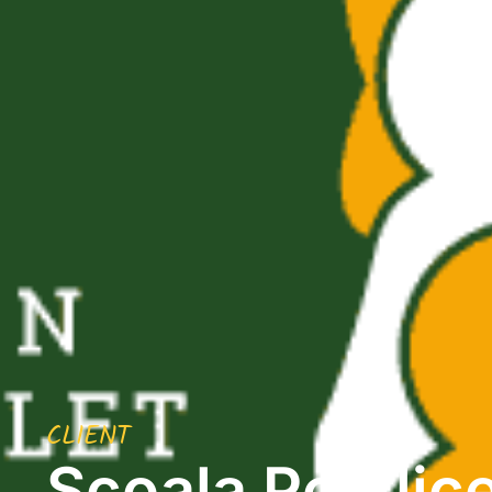
CLIENT
Școala Postlice