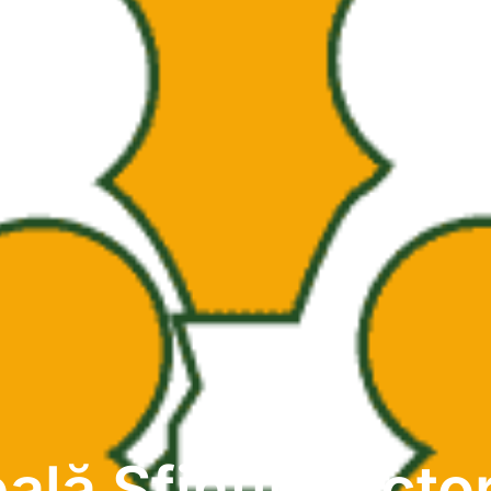
ală Sfinții Doctor