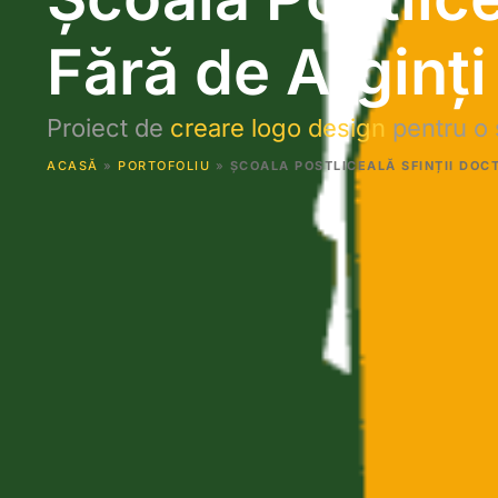
Fără de Arginți
Proiect de
creare logo design
pentru o 
ACASĂ
»
PORTOFOLIU
»
ȘCOALA POSTLICEALĂ SFINȚII DOCT